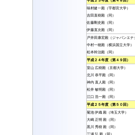
平成２３年度（第４８回）
味村健一殿（宇都宮大学）
吉田直樹殿（同）
佐藤剛史殿（同）
伊藤直次殿（同）
戸井田康宏殿（ジャパンエナ
中村一穂殿（横浜国立大学）
松本幹治殿（同）
平成２４年度（第４９回）
室山 広樹殿（京都大学）
北川 恭平殿（同）
神内 直人殿（同）
松井 敏明殿（同）
江口 浩一殿（同）
平成２５年度（第５０回）
菊池 伊織 殿（埼玉大学）
大嶋 正明 殿（同）
黒川 秀樹 殿（同）
三浦 弘 殿（同）