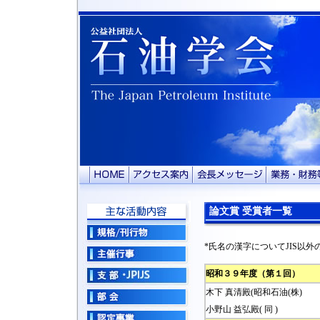
論文賞 受賞者一覧
*氏名の漢字についてJIS以
昭和３９年度（第１回）
木下 真清殿(昭和石油(株)
小野山 益弘殿( 同 )