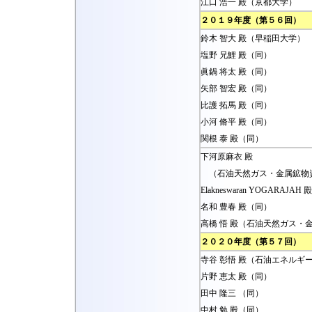
江口 浩一 殿（京都大学）
２０１９年度（第５６回）
鈴木 智大 殿（早稲田大学）
塩野 兄鯉 殿（同）
眞鍋 将太 殿（同）
矢部 智宏 殿（同）
比護 拓馬 殿（同）
小河 脩平 殿（同）
関根 泰 殿（同）
下河原麻衣 殿
（石油天然ガス・金属鉱物
Elakneswaran YOGARAJ
名和 豊春 殿（同）
高橋 悟 殿（石油天然ガス・
２０２０年度（第５７回）
寺谷 彰悟 殿（石油エネルギ
片野 恵太 殿（同）
田中 隆三 （同）
中村 勉 殿（同）