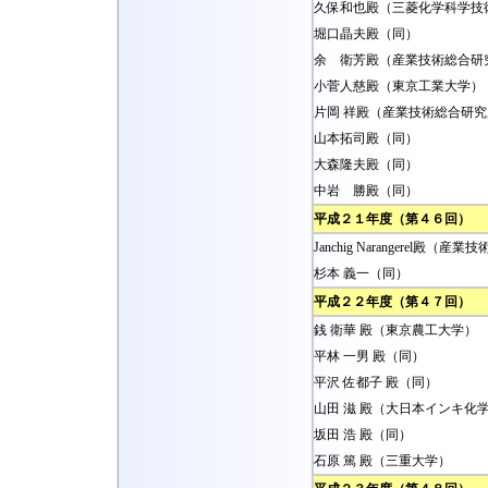
久保和也殿（三菱化学科学技
堀口晶夫殿（同）
余 衛芳殿（産業技術総合研
小菅人慈殿（東京工業大学）
片岡 祥殿（産業技術総合研究
山本拓司殿（同）
大森隆夫殿（同）
中岩 勝殿（同）
平成２１年度（第４６回）
Janchig Narangerel殿（
杉本 義一（同）
平成２２年度（第４７回）
銭 衛華 殿（東京農工大学）
平林 一男 殿（同）
平沢 佐都子 殿（同）
山田 滋 殿（大日本インキ化
坂田 浩 殿（同）
石原 篤 殿（三重大学）