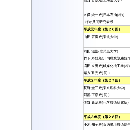
横野 哲朗殿(北海道大学)
久保 純一殿(日本石油(株)）
ほか共同研究者殿
平成元年度（第２６回）
山田 宗慶殿(東北大学)
前田 滋殿(鹿児島大学)
竹下 寿雄殿(川内職業訓練短期
増田 立男殿(触媒化成工業(株
緒方 政光殿( 同 ）
平成２年度（第２７回）
荻野 圭三殿(東京理科大学)
阿部 正彦殿( 同 )
佐野 庸治殿(化学技術研究所)
平成３年度（第２８回）
小木 知子殿(資源環境技術総