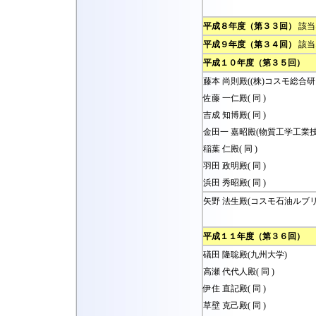
平成８年度（第３３回）
該当
平成９年度（第３４回）
該当
平成１０年度（第３５回）
藤本 尚則殿((株)コスモ総合研
佐藤 一仁殿( 同 )
吉成 知博殿( 同 )
金田一 嘉昭殿(物質工学工業
稲葉 仁殿( 同 )
羽田 政明殿( 同 )
浜田 秀昭殿( 同 )
矢野 法生殿(コスモ石油ルブリ
平成１１年度（第３６回）
礒田 隆聡殿(九州大学)
高瀬 代代人殿( 同 )
伊住 直記殿( 同 )
草壁 克己殿( 同 )