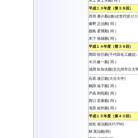
水上 富士夫殿( 同 )
平成１３年度（第３８回）
丹羽 勇介殿((株)次世代排ガ
秦野 正治殿( 同 )
徳島 君博殿( 同 )
木下 裕雄殿( 同 )
平成１４年度（第３９回）
岡田 佳巳殿(千代田化工建設)
今川 健一殿( 同 )
浅岡 佐知夫殿(北九州市立大学
石原 達己殿(大分大学)
鶴田 祐子殿( 同 )
戸高 利恒殿( 同 )
西口 宏泰殿( 同 )
滝田 祐作殿( 同 )
平成１５年度（第４０回）
岩松 栄治殿(KFUPM)
林 英治殿(同)