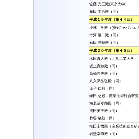
佐藤 光三殿(東京大学)
藤田 圭吾殿（同）
平成１９年度（第４４回）
小林 学殿（(株)ジャパンエ
十河 清二殿（同）
石田 勝昭殿（同）
平成２０年度（第４５回）
木田真人殿（北見工業大学）
坂上寛敏殿（同）
高橋信夫殿（同）
八久保晶弘殿（同）
庄子 仁殿（同）
鎌田 慈殿（産業技術総合研究
海老沼孝郎殿（同）
成田英夫殿（同）
竹谷 敏殿（同）
松田圭悟殿（産業技術総合研
岩壁幸市殿（同）