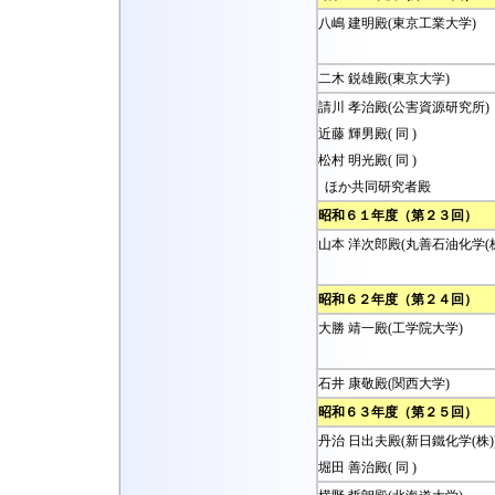
八嶋 建明殿(東京工業大学)
二木 鋭雄殿(東京大学)
請川 孝治殿(公害資源研究所)
近藤 輝男殿( 同 )
松村 明光殿( 同 )
ほか共同研究者殿
昭和６１年度（第２３回）
山本 洋次郎殿(丸善石油化学(
昭和６２年度（第２４回）
大勝 靖一殿(工学院大学)
石井 康敬殿(関西大学)
昭和６３年度（第２５回）
丹治 日出夫殿(新日鐵化学(株)
堀田 善治殿( 同 )