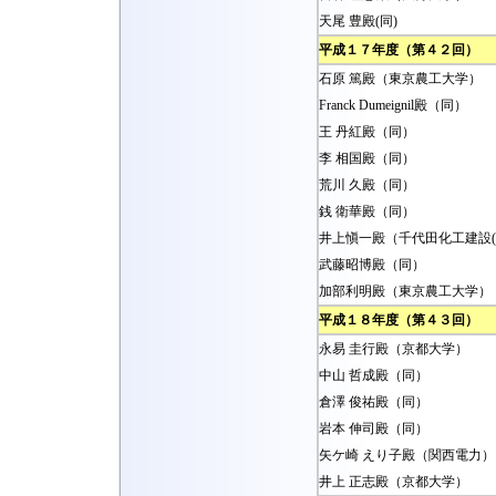
天尾 豊殿(同)
平成１７年度（第４２回）
石原 篤殿（東京農工大学）
Franck Dumeignil殿（同）
王 丹紅殿（同）
李 相国殿（同）
荒川 久殿（同）
銭 衛華殿（同）
井上愼一殿（千代田化工建設(
武藤昭博殿（同）
加部利明殿（東京農工大学）
平成１８年度（第４３回）
永易 圭行殿（京都大学）
中山 哲成殿（同）
倉澤 俊祐殿（同）
岩本 伸司殿（同）
矢ケ崎 えり子殿（関西電力）
井上 正志殿（京都大学）