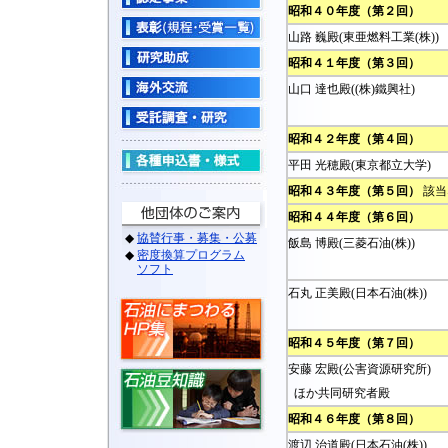
昭和４０年度（第２回）
山路 巍殿(東亜燃料工業(株))
昭和４１年度（第３回）
山口 達也殿((株)鐵興社)
昭和４２年度（第４回）
平田 光穂殿(東京都立大学)
昭和４３年度（第５回）
該当
昭和４４年度（第６回）
飯島 博殿(三菱石油(株))
石丸 正美殿(日本石油(株))
昭和４５年度（第７回）
安藤 宏殿(公害資源研究所)
ほか共同研究者殿
昭和４６年度（第８回）
渡辺 治道殿(日本石油(株))