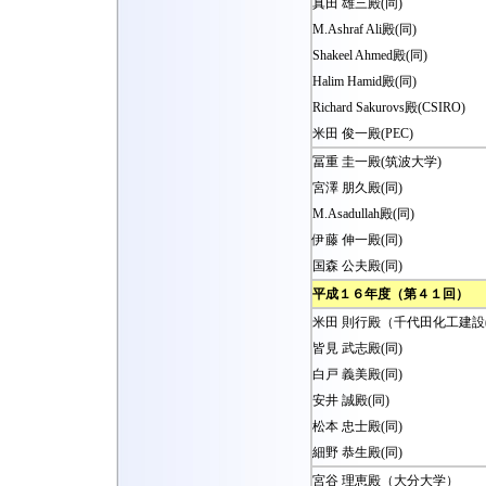
真田 雄三殿(同)
M.Ashraf Ali殿(同)
Shakeel Ahmed殿(同)
Halim Hamid殿(同)
Richard Sakurovs殿(CSIRO)
米田 俊一殿(PEC)
冨重 圭一殿(筑波大学)
宮澤 朋久殿(同)
M.Asadullah殿(同)
伊藤 伸一殿(同)
国森 公夫殿(同)
平成１６年度（第４１回）
米田 則行殿（千代田化工建設(
皆見 武志殿(同)
白戸 義美殿(同)
安井 誠殿(同)
松本 忠士殿(同)
細野 恭生殿(同)
宮谷 理恵殿（大分大学）