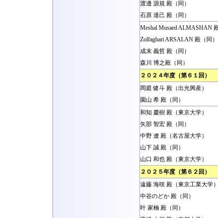
渡邊 源規 殿（同）
石原 達己 殿（同）
Meshal Musaed ALMASH
Zolfaghari ARSALAN 殿（同）
成末 義哲 殿（同）
森川 博之殿（同）
２０２４年度（第６１回）
岡庭 健斗 殿（出光興産）
園山 希 殿（同）
和知 慶樹 殿（東京大学）
矢部 智宏 殿（同）
中野 遼 殿（名古屋大学）
山下 誠 殿（同）
山口 和也 殿（東京大学）
２０２５年度（第６２回）
遠藤 海咲 殿（東京工業大学
中谷のどか 殿（同）
叶 家楠 殿（同）