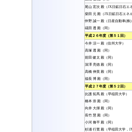
尾山 宏次 殿（JX日鉱日石エ
柴田 元 殿（JX日鉱日石エネ
仲野 誠一 殿（日産自動車(株)
礒田 透 殿（同）
平成２６年度（第５１回）
今井 涼一 殿（信州大学）
高塚 透 殿（同）
前田 健太 殿（同）
深澤 亮徳 殿（同）
高橋 伸英 殿（同）
福長 博 殿（同）
平成２７年度（第５２回）
比護 拓馬 殿（早稲田大学）
橋本 崇 殿（同）
向井 大揮 殿（同）
長竹 慧 殿（同）
小河 脩平 殿（同）
杉浦 行寛 殿（早稲田大学，J