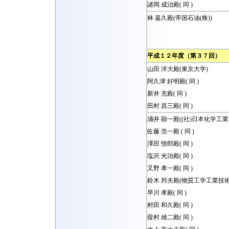
諸岡 成治殿( 同 )
林 嘉久殿(帝国石油(株))
平成１２年度（第３７回）
山田 洋大殿(東京大学)
阿久津 好明殿( 同 )
新井 充殿( 同 )
田村 昌三殿( 同 )
涌井 顕一殿((社)日本化学工業
佐藤 浩一殿 ( 同 )
澤田 悟郎殿( 同 )
塩沢 光治殿( 同 )
又野 孝一殿( 同 )
鈴木 邦夫殿(物質工学工業技術
早川 孝殿( 同 )
村田 和久殿( 同 )
葭村 雄二殿( 同 )