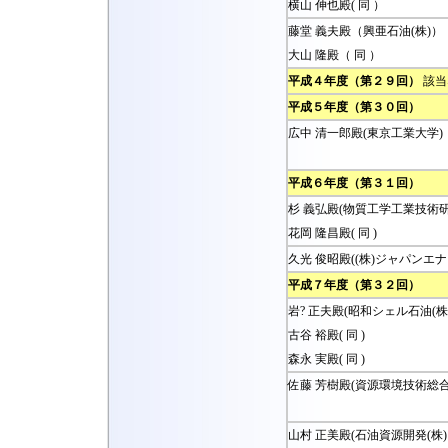
横山 伸也殿( 同 ）
藤堂 義夫殿（興亜石油(株)）
大山 隆殿（ 同 ）
平成４年度（第２９回）
該当
平成５年度（第３０回）
広中 清一郎殿(東京工業大学)
平成６年度（第３１回）
杉 義弘殿(物質工学工業技術研
花岡 隆昌殿( 同 )
久光 俊昭殿((株)ジャパンエナ
平成７年度（第３２回）
岩? 正夫殿(昭和シェル石油(株)
古谷 裕殿( 同 )
森永 実殿( 同 )
佐藤 芳樹殿(資源環境技術総合
山村 正美殿(石油資源開発(株