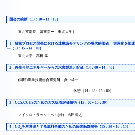
開会の挨拶（13：10～13：15）
東北支部長 冨重圭一［東北大学］
1．触媒プロセス開発における速度論モデリングの現代的価値 ―実用化を加
―（13：15～14：00）
東北大学 高橋 厚
2．再生可能エネルギーからの水素製造と貯蔵（14：00～14：45）
(国研)産業技術総合研究所 眞中雄一
休憩（14：45～15：00）
3．CCS/CCUSのためのガス吸着評価技術（15：00～15：30）
マイクロトラック・ベル(株) 吉田将之
4．CO
を炭素源とする燃料合成のための固体触媒開発（15：30～16：15）
2