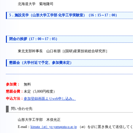
北海道大学 菊地隆司
5．施設見学（山形大学工学部 化学工学実験室）（16：15～17：00）
閉会の挨拶（17：00～17：05）
東北支部幹事長 山口有朋［(国研)産業技術総合研究所］
懇親会（大学付近で予定、参加費未定）
参加費：
無料
懇親会費：
未定（5,000円程度）
申込方法：
参加登録画面よりweb申し込み。
問い合わせ先
山形大学工学部 木俣光正
E-mail：
kimata（at）yz.yamagata-u.ac.jp
（at）を@に置き換えて送信して