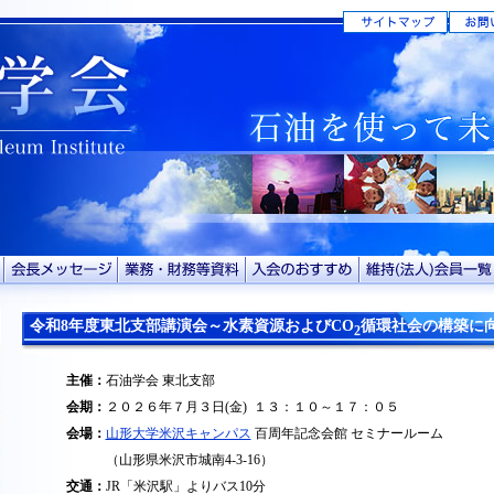
令和8年度東北支部講演会～水素資源およびCO
循環社会の構築に
2
主催：
石油学会 東北支部
会期：
２０２６年７月３日(金) １３：１０～１７：０５
会場：
山形大学米沢キャンパス
百周年記念会館 セミナールーム
（山形県米沢市城南4-3-16）
交通：
JR「米沢駅」よりバス10分