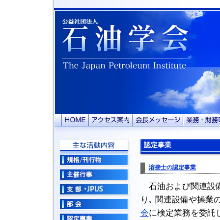
認定事業
溶接士の認定事業
石油および関連設備
り､ 関連設備や操業
会
に検定業務を委託