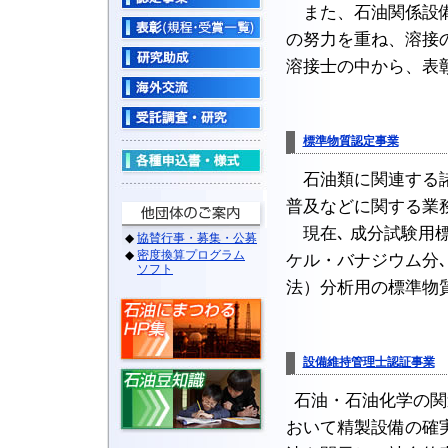
また、石油関係設備
の努力を重ね、溶接
溶接士の中から、表
標準物質認定事業
石油類に関連する諸
普及などに関する業
現在､ 成分試験用標
ケル・バナジウム分
法）分析用の標準物
設備維持管理士認証事業
石油・石油化学の関
おいて精製設備の確