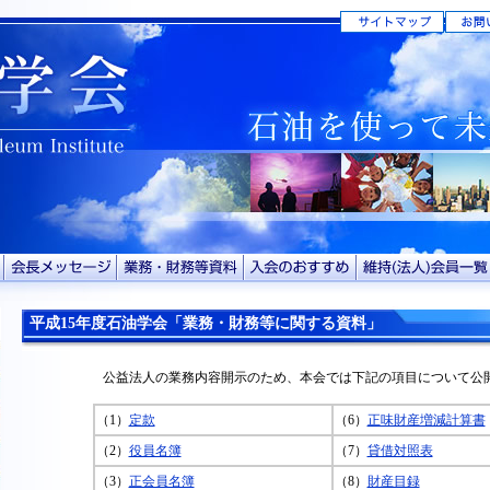
平成15年度石油学会「業務・財務等に関する資料」
公益法人の業務内容開示のため、本会では下記の項目について公
（1）
定款
（6）
正味財産増減計算書
（2）
役員名簿
（7）
貸借対照表
（3）
正会員名簿
（8）
財産目録