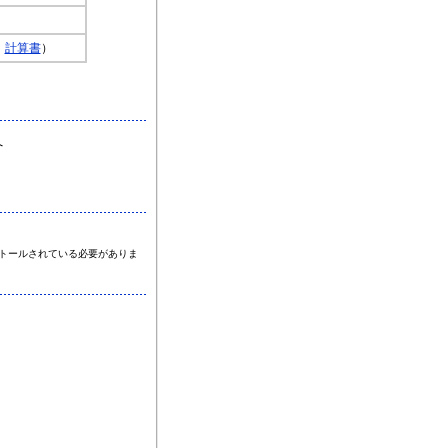
、
計算書
）
へ
がインストールされている必要がありま