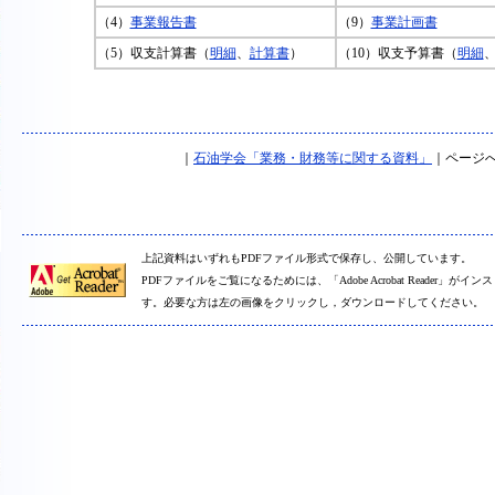
（4）
事業報告書
（9）
事業計画書
（5）収支計算書（
明細
、
計算書
）
（10）収支予算書（
明細
｜
石油学会「業務・財務等に関する資料」
｜ページ
上記資料はいずれもPDFファイル形式で保存し、公開しています。
PDFファイルをご覧になるためには、「Adobe Acrobat Reader」
す。必要な方は左の画像をクリックし，ダウンロードしてください。