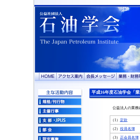
平成16年度石油学会「
公益法人の業務
（1）
定款
（2）
役員名簿
（3）
正会員名簿