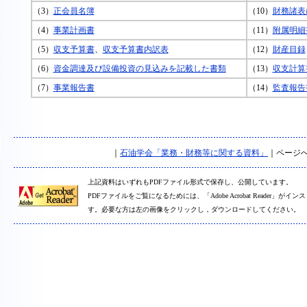
（3）
正会員名簿
（10）
財務諸表
（4）
事業計画書
（11）
附属明細
（5）
収支予算書
、
収支予算書内訳表
（12）
財産目録
（6）
資金調達及び設備投資の見込みを記載した書類
（13）
収支計算
（7）
事業報告書
（14）
監査報告
｜
石油学会「業務・財務等に関する資料」
｜ページ
上記資料はいずれもPDFファイル形式で保存し、公開しています。
PDFファイルをご覧になるためには、「Adobe Acrobat Reader」
す。必要な方は左の画像をクリックし，ダウンロードしてください。