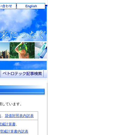
開しています。
表
、
貸借対照表内訳表
増減計算書
、
増減計算書内訳表