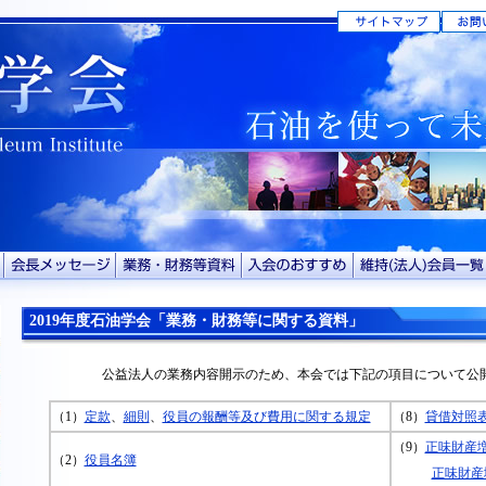
2019年度石油学会「業務・財務等に関する資料」
公益法人の業務内容開示のため、本会では下記の項目について公
（1）
定款
、
細則
、
役員の報酬等及び費用に関する規定
（8）
貸借対照
（9）
正味財産
（2）
役員名簿
正味財産