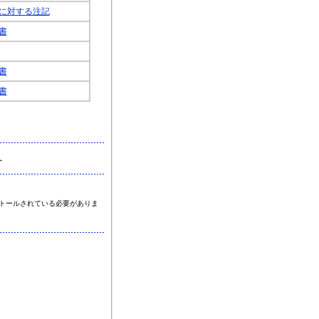
に対する注記
書
書
書
へ
がインストールされている必要がありま