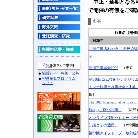
中止・延期となる
で開催の有無をご確
行事
行事名（開催
2026年
2026年度 基礎化学工学技術
ス
熱測定講習会2026
（東京）
第316回ゴム技術シンポジウ
トマー技術と水素社会の動向
催）
The 10th International Symposiu
Energy（ISFE2026）
（広島
オンライン技術セミナー「材
知識とその適用」
（Web開
第63回アイソトープ・放射線