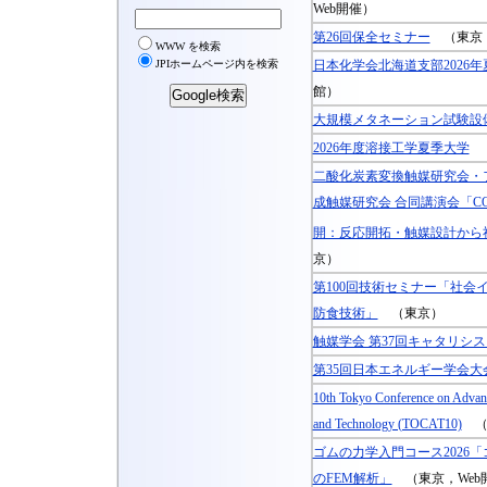
Web開催）
第26回保全セミナー
（東京，
日本化学会北海道支部2026
館）
大規模メタネーション試験設
2026年度溶接工学夏季大学
（
二酸化炭素変換触媒研究会・
成触媒研究会 合同講演会「C
開：反応開拓・触媒設計から
京）
第100回技術セミナー「社会
防食技術」
（東京）
触媒学会 第37回キャタリシ
第35回日本エネルギー学会大
10th Tokyo Conference on Advanc
and Technology (TOCAT10)
（
ゴムの力学入門コース2026
のFEM解析」
（東京，Web