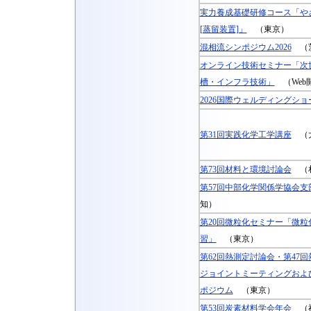
実力養成基礎研修コース「や
[蒸留装置]」
（東京）
混相流シンポジウム2026
（
オンライン技術セミナー「次
槽・インフラ技術」
（Web
2026国際ウェルディングショ
第31回実践化学工学講座
（
第73回材料と環境討論会
（
第57回中部化学関係学協会支
知）
第20回微粒化セミナー「微粒
習」
（東京）
第62回熱測定討論会・第47
ジョイントミーティングおよ
ポジウム
（東京）
第53回炭素材料学会年会
（